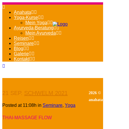
Anahata
Yoga-Kurse
Mein Yoga
Ayurveda-Beratung
Mein Ayurveda
Reisen
Seminare
Blog
Galerie
Kontakt
21 SEP.
SCHWELM 2021
2026 ©
anahata
Posted at 11:08h
in
Seminare
,
Yoga
THAI-MASSAGE FLOW